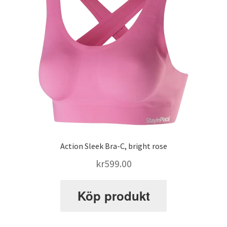
SATS Sportpalatset
SATS Stureplan
SATS Sveavägen
Sleep Repair
Action Sleek Bra-C, bright rose
Smolov Jr – träningsprogram
kr
599.00
STK – Sundbybergs Tyngdlyftningsklubb
Köp produkt
Stronglifts 5×5