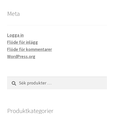
Meta
Logga in
Flöde för inlägg
Flöde för kommentarer
WordPress.org
Sök
Sök
efter:
Produktkategorier