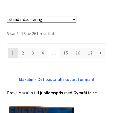
Visar 1–16 av 261 resultat
1
2
3
4
…
15
16
17
Maxulin – Det bästa tillskottet för män!
Prova Maxulin till
jubilemspris
med
Gymråtta.se