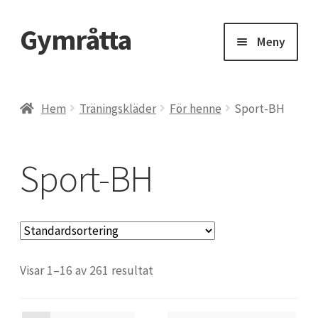
Gymråtta
Hoppa
Hoppa
Meny
till
till
navigering
innehåll
Hem
Hem
Träningskläder
För henne
Sport-BH
Beräkna ditt 1RM – maxlyft
Sport-BH
BMI, Body Mass Index
CLA kosttillskott – konjugerad linolsyra
Visar 1–16 av 261 resultat
Delta Gym