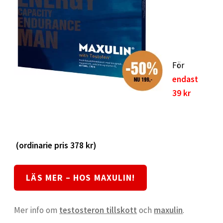
För
endast
39 kr
(ordinarie pris 378 kr)
LÄS MER – HOS MAXULIN!
Mer info om
testosteron tillskott
och
maxulin
.