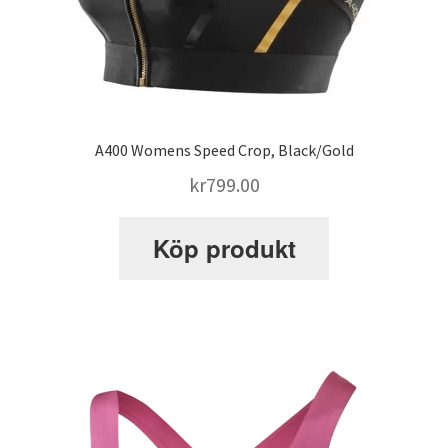
Säckhandskar : handskar för säckträning
SATS Fridhemsplan
SATS Odenplan
A400 Womens Speed Crop, Black/Gold
kr
799.00
SATS Regeringsgatan
Köp produkt
SATS Signalfabriken
SATS SoFo
SATS Spårvagnshallarna