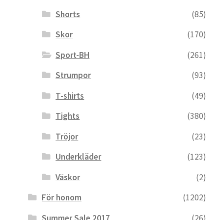
Shorts
(85)
Skor
(170)
Sport-BH
(261)
Strumpor
(93)
T-shirts
(49)
Tights
(380)
Tröjor
(23)
Underkläder
(123)
Väskor
(2)
För honom
(1202)
Summer Sale 2017
(26)