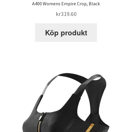
A400 Womens Empire Crop, Black
kr
319.60
Maxulin
Köp produkt
Mitt konto
Om
Proteinkällor
Proteinpulver för tjejer
Proteinpulver: Guide till bästa proteinpulvret