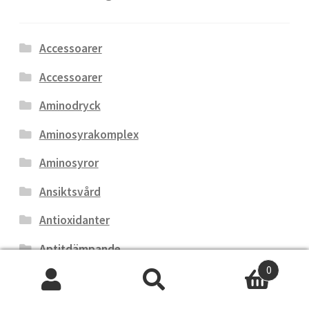
Accessoarer
Accessoarer
Aminodryck
Aminosyrakomplex
Aminosyror
Ansiktsvård
Antioxidanter
Aptitdämpande
0
Återhämtning
Sök
Sök
Aucune