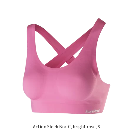
Styrkelyft
T8 Testobalance: En Nyckel till Mäns Hälsa
och Energi
Testosterontillskott
Till kassan
Träningspulver
Varukorg
Action Sleek Bra-C, bright rose, S