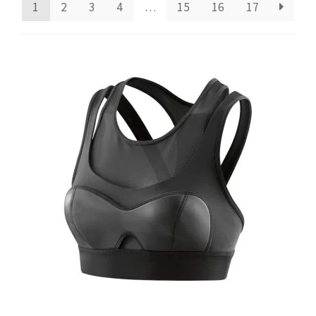
Exhale Gym
1
2
3
4
…
15
16
17
Flex Repair
Gymmet Stockholm
Hur väljer jag gym?
Kost
Kreatin
Marklyft – en komplett guide till teknik,
träning och utrustning