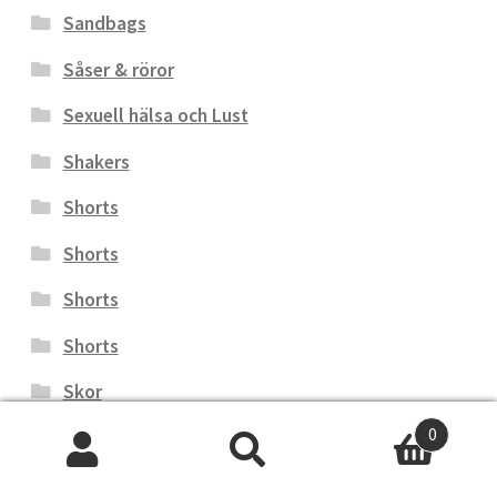
Sandbags
Såser & röror
Sexuell hälsa och Lust
Shakers
Shorts
Shorts
Shorts
Shorts
Skor
0
Skor
Sök
Sök
Skyddsutrustning