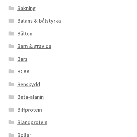
Bakning
Balans & bålstyrka
Bälten
Barn & gravida
Bars
BCAA
Benskydd
Beta-alanin
Biffprotein
Blandprotein
Bollar