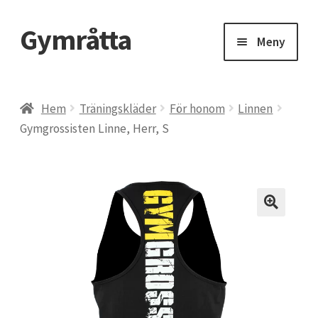
Gymråtta
Hoppa
Hoppa
Meny
till
till
navigering
innehåll
Hem
Hem
Träningskläder
För honom
Linnen
Gymgrossisten Linne, Herr, S
Beräkna ditt 1RM – maxlyft
BMI, Body Mass Index
CLA kosttillskott – konjugerad linolsyra
Delta Gym