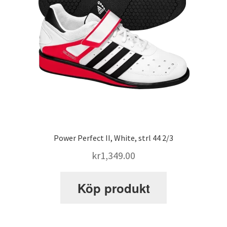
SATS Sportpalatset
SATS Stureplan
SATS Sveavägen
Sleep Repair
Power Perfect II, White, strl 44 2/3
Smolov Jr – träningsprogram
kr
1,349.00
Köp produkt
STK – Sundbybergs Tyngdlyftningsklubb
Stronglifts 5×5