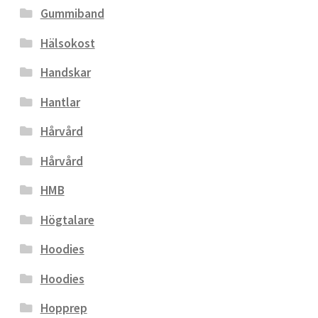
Gummiband
Hälsokost
Handskar
Hantlar
Hårvård
Hårvård
HMB
Högtalare
Hoodies
Hoodies
Hopprep