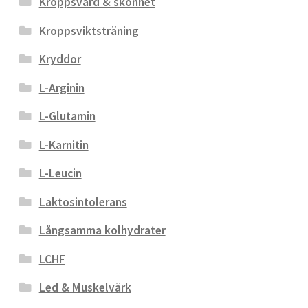
Kroppsvård & skönhet
Kroppsviktsträning
Kryddor
L-Arginin
L-Glutamin
L-Karnitin
L-Leucin
Laktosintolerans
Långsamma kolhydrater
LCHF
Led & Muskelvärk