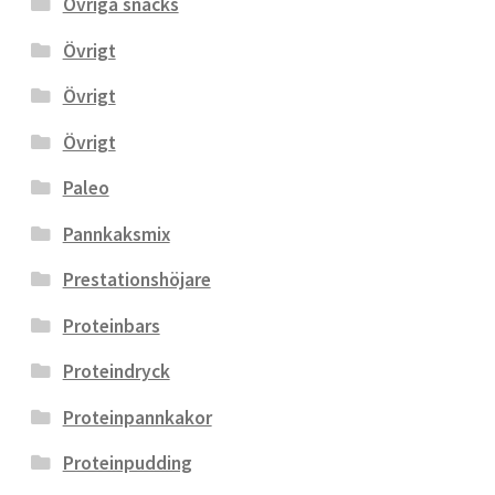
Övriga snacks
Övrigt
Övrigt
Övrigt
Paleo
Pannkaksmix
Prestationshöjare
Proteinbars
Proteindryck
Proteinpannkakor
Proteinpudding