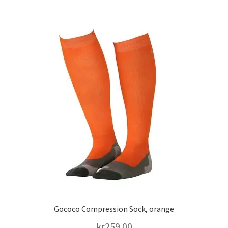
Styrkelyft
T8 Testobalance: En Nyckel till Mäns Hälsa
och Energi
Testosterontillskott
Till kassan
Träningspulver
Gococo Compression Sock, orange
Varukorg
kr
259.00