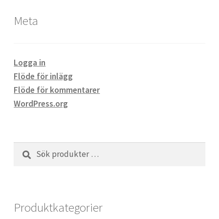
Meta
Logga in
Flöde för inlägg
Flöde för kommentarer
WordPress.org
Sök
Sök
efter:
Produktkategorier