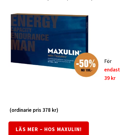
För
endast
39 kr
(ordinarie pris 378 kr)
LÄS MER – HOS MAXULIN!