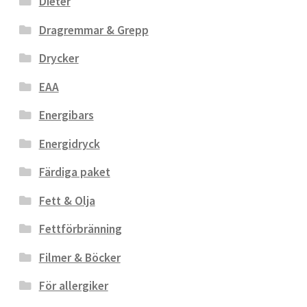
Dieter
Dragremmar & Grepp
Drycker
EAA
Energibars
Energidryck
Färdiga paket
Fett & Olja
Fettförbränning
Filmer & Böcker
För allergiker