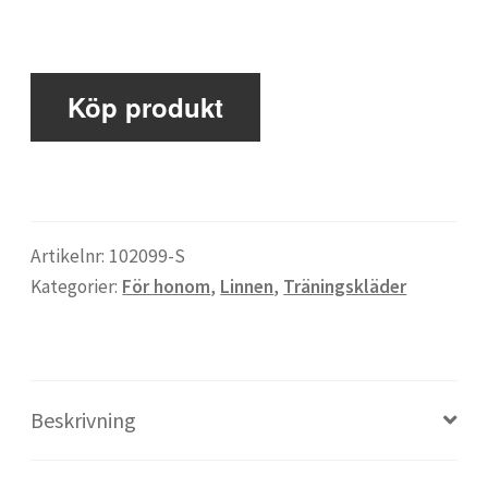
Maxulin
Köp produkt
Mitt konto
Om
Artikelnr:
102099-S
Proteinkällor
Kategorier:
För honom
,
Linnen
,
Träningskläder
Proteinpulver för tjejer
Beskrivning
Proteinpulver: Guide till bästa proteinpulvret