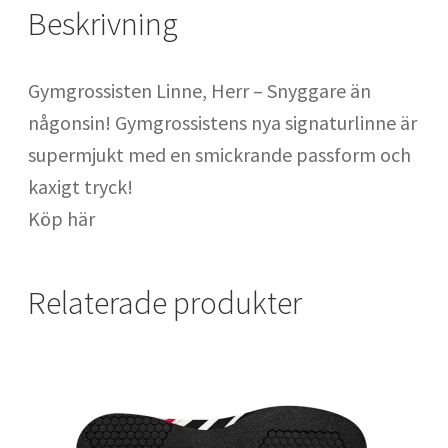
Säckhandskar : handskar för säckträning
Beskrivning
SATS Fridhemsplan
Gymgrossisten Linne, Herr – Snyggare än
någonsin! Gymgrossistens nya signaturlinne är
SATS Odenplan
supermjukt med en smickrande passform och
kaxigt tryck!
SATS Regeringsgatan
Köp här
SATS Signalfabriken
Relaterade produkter
SATS SoFo
SATS Spårvagnshallarna