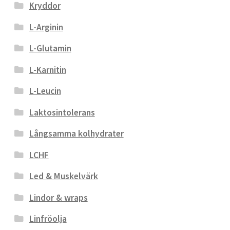
Kryddor
L-Arginin
L-Glutamin
L-Karnitin
L-Leucin
Laktosintolerans
Långsamma kolhydrater
LCHF
Led & Muskelvärk
Lindor & wraps
Linfröolja