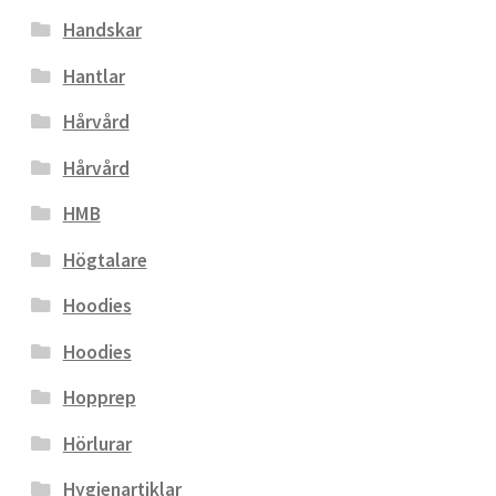
Handskar
Hantlar
Hårvård
Hårvård
HMB
Högtalare
Hoodies
Hoodies
Hopprep
Hörlurar
Hygienartiklar