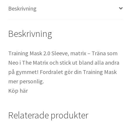
Säckhandskar : handskar för säckträning
Beskrivning
SATS Fridhemsplan
Beskrivning
SATS Odenplan
Training Mask 2.0 Sleeve, matrix – Träna som
Neo i The Matrix och stick ut bland alla andra
SATS Regeringsgatan
på gymmet! Fordralet gör din Training Mask
mer personlig.
SATS Signalfabriken
Köp här
SATS SoFo
Relaterade produkter
SATS Spårvagnshallarna