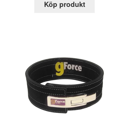
Köp produkt
Styrkelyft
T8 Testobalance: En Nyckel till Mäns Hälsa
och Energi
Testosterontillskott
Till kassan
Träningspulver
Varukorg