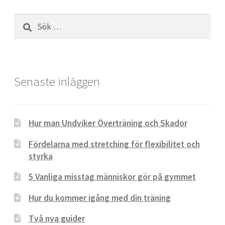
Sök
efter:
Senaste inläggen
Hur man Undviker Överträning och Skador
Fördelarna med stretching för flexibilitet och
styrka
5 Vanliga misstag människor gör på gymmet
Hur du kommer igång med din träning
Två nya guider