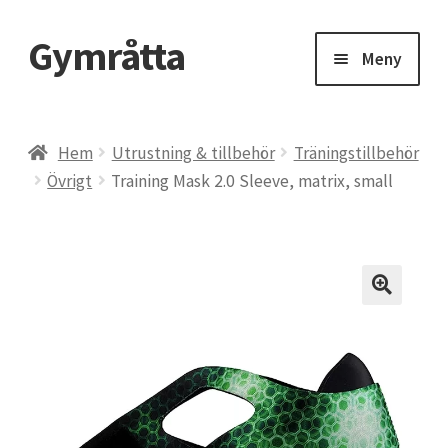
Gymråtta
Hoppa
Hoppa
Meny
till
till
navigering
innehåll
Hem
Hem
Utrustning & tillbehör
Träningstillbehör
Övrigt
Training Mask 2.0 Sleeve, matrix, small
Beräkna ditt 1RM – maxlyft
BMI, Body Mass Index
CLA kosttillskott – konjugerad linolsyra
Delta Gym