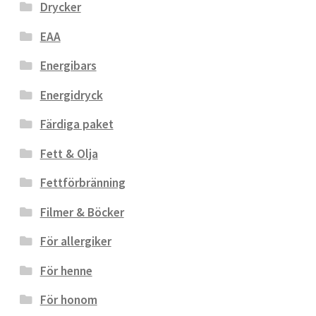
Drycker
EAA
Energibars
Energidryck
Färdiga paket
Fett & Olja
Fettförbränning
Filmer & Böcker
För allergiker
För henne
För honom