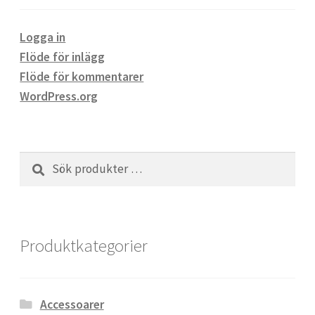
Logga in
Flöde för inlägg
Flöde för kommentarer
WordPress.org
Sök
Sök
efter:
Produktkategorier
Accessoarer