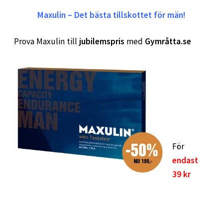
Maxulin – Det bästa tillskottet för män!
Prova Maxulin till
jubilemspris
med
Gymråtta.se
För
endast
39 kr