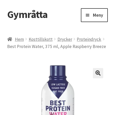
Gymråtta
Hoppa
Hoppa
Meny
till
till
navigering
innehåll
Hem
Hem
Kosttillskott
Drycker
Proteindryck
Best Protein Water, 375 ml, Apple Raspberry Breeze
Beräkna ditt 1RM – maxlyft
BMI, Body Mass Index
CLA kosttillskott – konjugerad linolsyra
Delta Gym