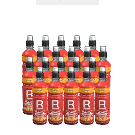
Styrkelyft
T8 Testobalance: En Nyckel till Mäns Hälsa
och Energi
Testosterontillskott
Till kassan
Träningspulver
Varukorg