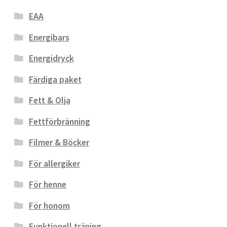
EAA
Energibars
Energidryck
Färdiga paket
Fett & Olja
Fettförbränning
Filmer & Böcker
För allergiker
För henne
För honom
Funktionell träning