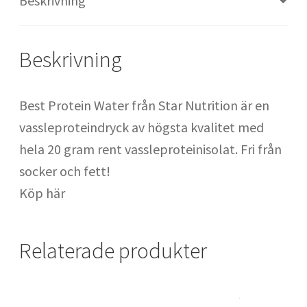
Beskrivning
Säckhandskar : handskar för säckträning
Beskrivning
SATS Fridhemsplan
SATS Odenplan
Best Protein Water från Star Nutrition är en
vassleproteindryck av högsta kvalitet med
SATS Regeringsgatan
hela 20 gram rent vassleproteinisolat. Fri från
socker och fett!
SATS Signalfabriken
Köp här
SATS SoFo
Relaterade produkter
SATS Spårvagnshallarna