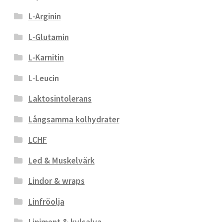
L-Arginin
L-Glutamin
L-Karnitin
L-Leucin
Laktosintolerans
Långsamma kolhydrater
LCHF
Led & Muskelvärk
Lindor & wraps
Linfröolja