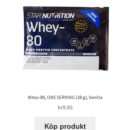
SATS Sportpalatset
SATS Stureplan
SATS Sveavägen
Sleep Repair
Smolov Jr – träningsprogram
Whey-80, ONE SERVING (28 g), Vanilla
STK – Sundbybergs Tyngdlyftningsklubb
kr
9.90
Köp produkt
Stronglifts 5×5