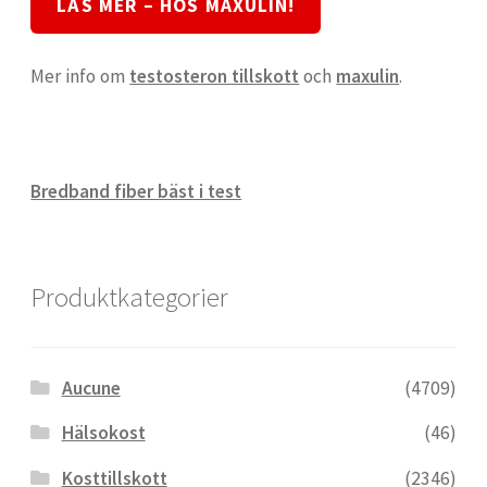
LÄS MER – HOS MAXULIN!
Mer info om
testosteron tillskott
och
maxulin
.
Bredband fiber bäst i test
Produktkategorier
Aucune
(4709)
Hälsokost
(46)
Kosttillskott
(2346)