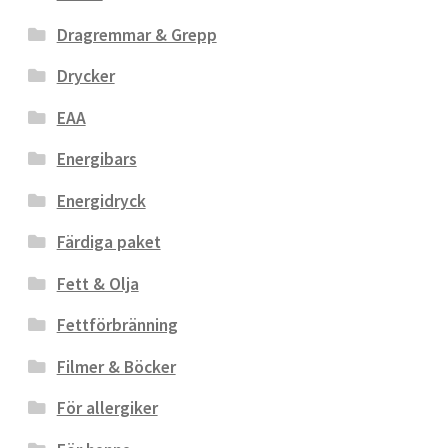
Dragremmar & Grepp
Drycker
EAA
Energibars
Energidryck
Färdiga paket
Fett & Olja
Fettförbränning
Filmer & Böcker
För allergiker