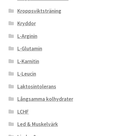
Kroppsviktsträning
Kryddor
L-Arginin
L-Glutamin
L-Karnitin
L-Leucin
Laktosintolerans
Långsamma kolhydrater
LCHF
Led & Muskelvärk