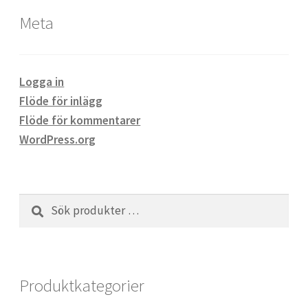
Meta
Logga in
Flöde för inlägg
Flöde för kommentarer
WordPress.org
Sök
Sök
efter:
Produktkategorier