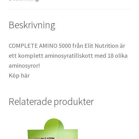
Säckhandskar : handskar för säckträning
Beskrivning
SATS Fridhemsplan
COMPLETE AMINO 5000 från Elit Nutrition är
SATS Odenplan
ett komplett aminosyratillskott med 18 olika
aminosyror!
SATS Regeringsgatan
Köp här
SATS Signalfabriken
Relaterade produkter
SATS SoFo
SATS Spårvagnshallarna