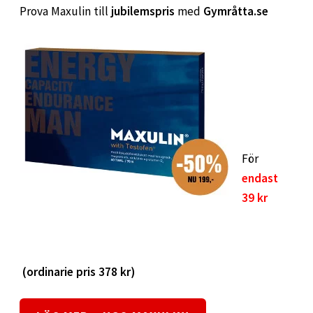
Prova Maxulin till
jubilemspris
med
Gymråtta.se
För
endast
39 kr
(ordinarie pris 378 kr)