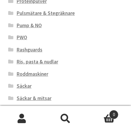
Proteinpulver
Pulsmätare & Stegräknare
Pump & NO
PWO
Rashguards
Ris, pasta & nudlar
Roddmaskiner
Säckar
Säckar & mitsar
Säckhandskar
0
Säcktillbehör
Sök
Sök