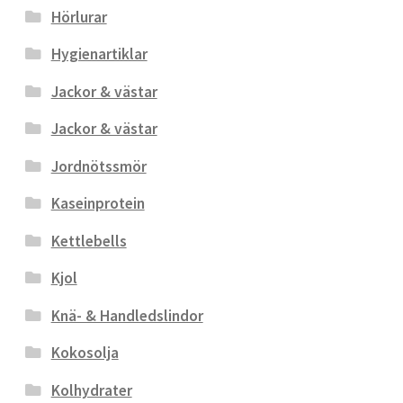
Hörlurar
Hygienartiklar
Jackor & västar
Jackor & västar
Jordnötssmör
Kaseinprotein
Kettlebells
Kjol
Knä- & Handledslindor
Kokosolja
Kolhydrater