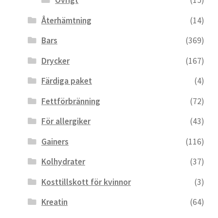
Övrigt
(15)
Återhämtning
(14)
Bars
(369)
Drycker
(167)
Färdiga paket
(4)
Fettförbränning
(72)
För allergiker
(43)
Gainers
(116)
Kolhydrater
(37)
Kosttillskott för kvinnor
(3)
Kreatin
(64)