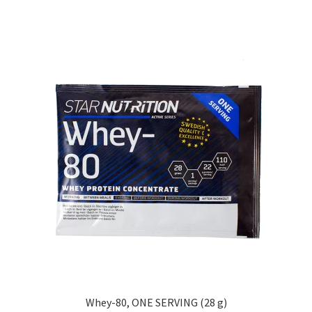
Styrkelyft
T8 Testobalance: En Nyckel till Mäns Hälsa
och Energi
Testosterontillskott
Till kassan
Träningspulver
Varukorg
Whey-80, ONE SERVING (28 g)