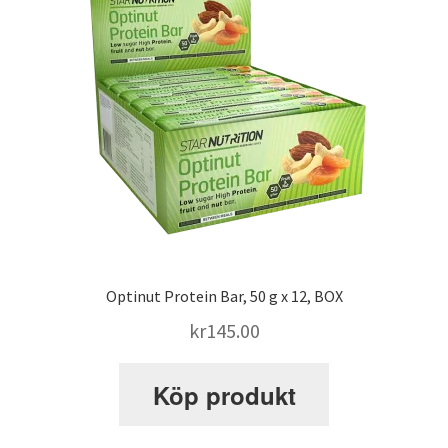
SATS Sportpalatset
SATS Stureplan
SATS Sveavägen
Sleep Repair
Optinut Protein Bar, 50 g x 12, BOX
Smolov Jr – träningsprogram
kr
145.00
STK – Sundbybergs Tyngdlyftningsklubb
Köp produkt
Stronglifts 5×5