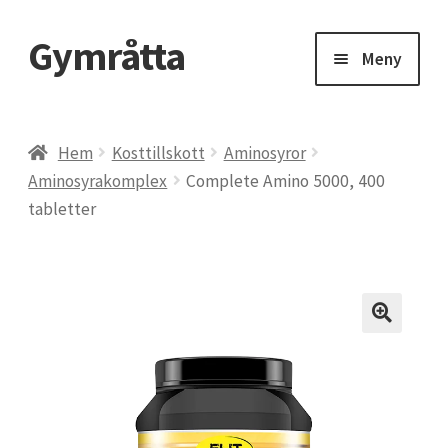
Gymråtta
Hoppa
Hoppa
Meny
till
till
navigering
innehåll
Hem
Hem
Kosttillskott
Aminosyror
Aminosyrakomplex
Complete Amino 5000, 400
Beräkna ditt 1RM – maxlyft
tabletter
BMI, Body Mass Index
CLA kosttillskott – konjugerad linolsyra
Delta Gym