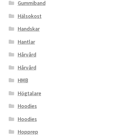
Gummiband
Hälsokost
Handskar
Hantlar
Hårvård
Hårvård
HMB
Högtalare
Hoodies
Hoodies
Hopprep