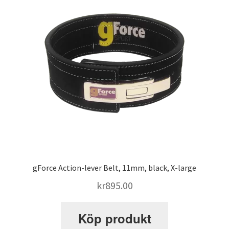
SATS Sportpalatset
SATS Stureplan
SATS Sveavägen
Sleep Repair
Smolov Jr – träningsprogram
gForce Action-lever Belt, 11mm, black, X-large
kr
895.00
STK – Sundbybergs Tyngdlyftningsklubb
Köp produkt
Stronglifts 5×5