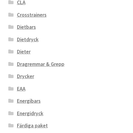
CLA
Crosstrainers
Dietbars
Dietdryck
Dieter
Dragremmar & Grepp
Drycker
EAA
Energibars
Energidryck
Färdiga paket