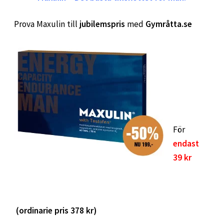
Prova Maxulin till
jubilemspris
med
Gymråtta.se
För
endast
39 kr
(ordinarie pris 378 kr)