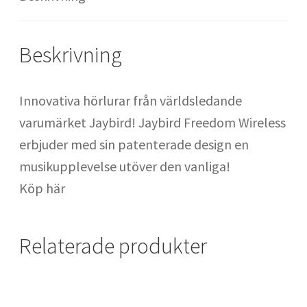
Säckhandskar : handskar för säckträning
Beskrivning
SATS Fridhemsplan
Innovativa hörlurar från världsledande
SATS Odenplan
varumärket Jaybird! Jaybird Freedom Wireless
erbjuder med sin patenterade design en
SATS Regeringsgatan
musikupplevelse utöver den vanliga!
Köp här
SATS Signalfabriken
SATS SoFo
Relaterade produkter
SATS Spårvagnshallarna