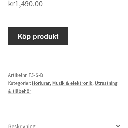
kr
1,490.00
Maxulin
Köp produkt
Mitt konto
Om
Proteinkällor
Artikelnr:
F5-S-B
Kategorier:
Hörlurar
,
Musik & elektronik
,
Utrustning
& tillbehör
Proteinpulver för tjejer
Proteinpulver: Guide till bästa proteinpulvret
Beskrivning