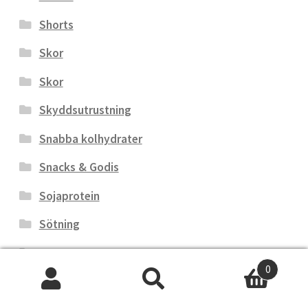
Shorts
Skor
Skor
Skyddsutrustning
Snabba kolhydrater
Snacks & Godis
Sojaprotein
Sötning
Sport-BH
0
Sportdryck
Sök
Sök