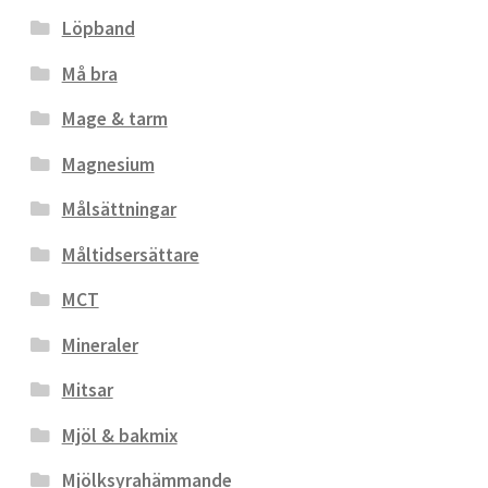
Löpband
Må bra
Mage & tarm
Magnesium
Målsättningar
Måltidsersättare
MCT
Mineraler
Mitsar
Mjöl & bakmix
Mjölksyrahämmande