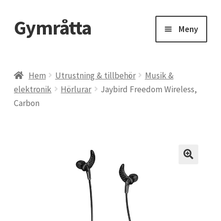
Gymråtta
Hoppa
Hoppa
Meny
till
till
navigering
innehåll
Hem
Hem
Utrustning & tillbehör
Musik &
elektronik
Hörlurar
Jaybird Freedom Wireless,
Beräkna ditt 1RM – maxlyft
Carbon
BMI, Body Mass Index
CLA kosttillskott – konjugerad linolsyra
Delta Gym