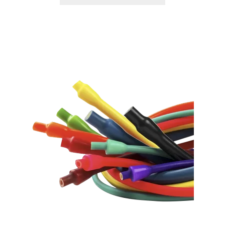
Styrkelyft
T8 Testobalance: En Nyckel till Mäns Hälsa
och Energi
Testosterontillskott
Till kassan
Träningspulver
Varukorg