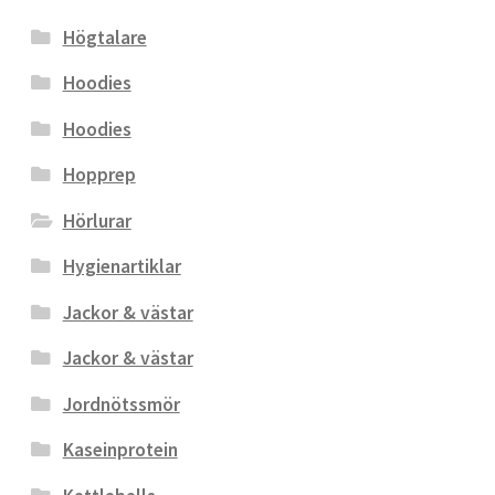
Högtalare
Hoodies
Hoodies
Hopprep
Hörlurar
Hygienartiklar
Jackor & västar
Jackor & västar
Jordnötssmör
Kaseinprotein