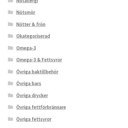
Nötallergi
Nötsmör
Nötter & frön
Okategoriserad
Omega-3
Omega-3 & Fettsyror
Övriga baktillbehör
Övriga bars
Övriga drycker
Övriga fettförbrännare
Övriga fettsyror