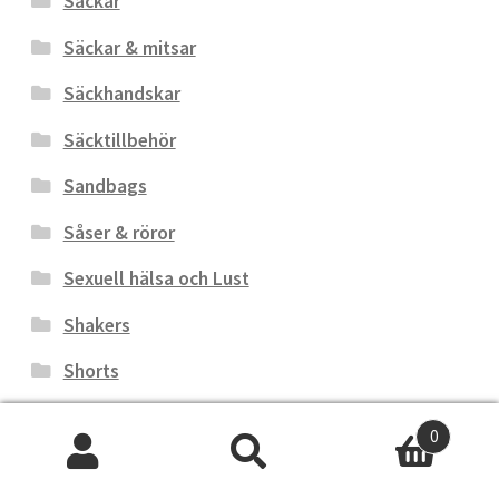
Säckar
Säckar & mitsar
Säckhandskar
Säcktillbehör
Sandbags
Såser & röror
Sexuell hälsa och Lust
Shakers
Shorts
Shorts
0
Shorts
Sök
Sök