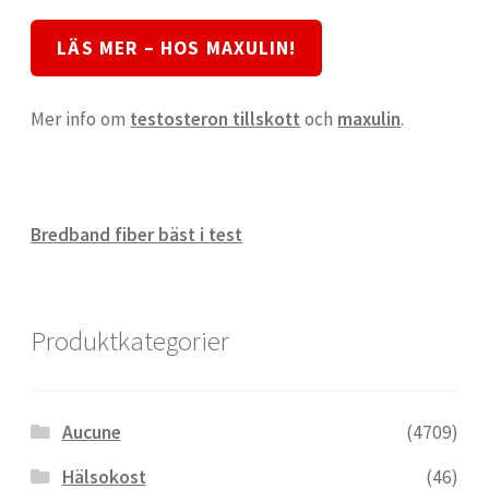
LÄS MER – HOS MAXULIN!
Mer info om
testosteron tillskott
och
maxulin
.
Bredband fiber bäst i test
Produktkategorier
Aucune
(4709)
Hälsokost
(46)