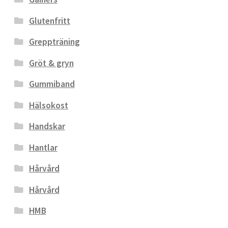
Glutenfritt
Greppträning
Gröt & gryn
Gummiband
Hälsokost
Handskar
Hantlar
Hårvård
Hårvård
HMB