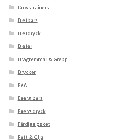
Crosstrainers
Dietbars
Dietdryck
Dieter
Dragremmar & Grepp
Drycker
EAA
Energibars
Energidryck
Färdiga paket
Fett & Olja