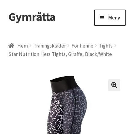
Gymråtta
Hoppa
Hoppa
Meny
till
till
navigering
innehåll
Hem
Hem
Träningskläder
För henne
Tights
Star Nutrition Hers Tights, Giraffe, Black/White
Beräkna ditt 1RM – maxlyft
BMI, Body Mass Index
CLA kosttillskott – konjugerad linolsyra
Delta Gym