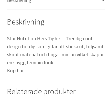
Beskrivning
Säckhandskar : handskar för säckträning
Beskrivning
SATS Fridhemsplan
SATS Odenplan
Star Nutrition Hers Tights – Trendig cool
design för dig som gillar att sticka ut, följsamt
SATS Regeringsgatan
skönt material och höga i midjan vilket skapar
en snygg feminin look!
SATS Signalfabriken
Köp här
SATS SoFo
Relaterade produkter
SATS Spårvagnshallarna