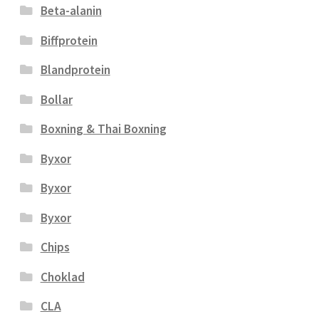
Beta-alanin
Biffprotein
Blandprotein
Bollar
Boxning & Thai Boxning
Byxor
Byxor
Byxor
Chips
Choklad
CLA