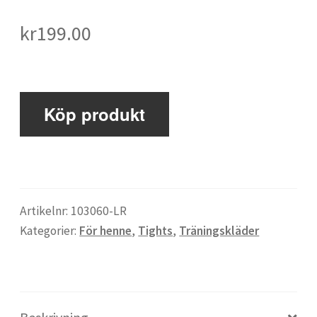
kr
199.00
Maxulin
Mitt konto
Köp produkt
Om
Proteinkällor
Artikelnr:
103060-LR
Proteinpulver för tjejer
Kategorier:
För henne
,
Tights
,
Träningskläder
Proteinpulver: Guide till bästa proteinpulvret