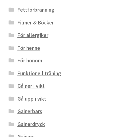
Fettförbränning
Filmer & Böcker
För allergiker
För henne
För honom
Funktionell träning
Gå ner i vikt
Gå upp i vikt
Gainerbars
Gainerdryck
Gainers