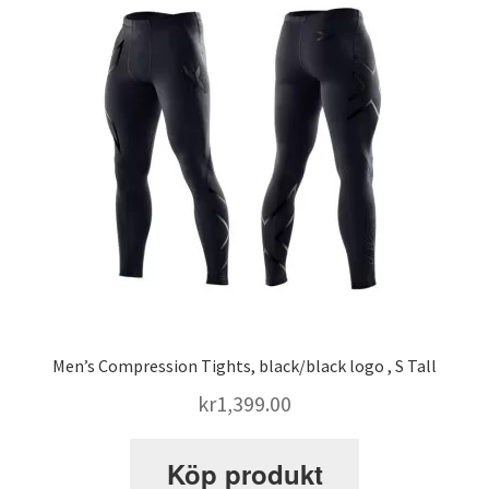
SATS Sportpalatset
SATS Stureplan
SATS Sveavägen
Sleep Repair
Smolov Jr – träningsprogram
Men’s Compression Tights, black/black logo , S Tall
STK – Sundbybergs Tyngdlyftningsklubb
kr
1,399.00
Köp produkt
Stronglifts 5×5