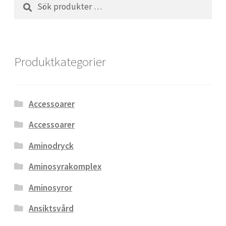
Sök
Sök
efter:
Produktkategorier
Accessoarer
Accessoarer
Aminodryck
Aminosyrakomplex
Aminosyror
Ansiktsvård