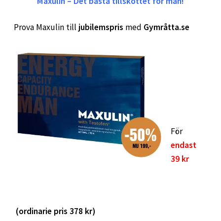
Maxulin – Det bästa tillskottet för män!
Prova Maxulin till
jubilemspris
med
Gymråtta.se
För
endast
39 kr
(ordinarie pris 378 kr)