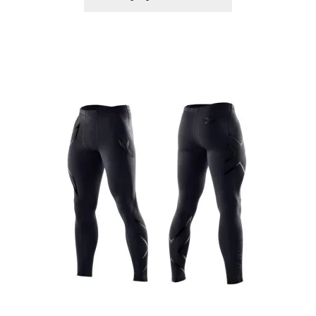
Styrkelyft
T8 Testobalance: En Nyckel till Mäns Hälsa
och Energi
Testosterontillskott
Till kassan
Träningspulver
Varukorg