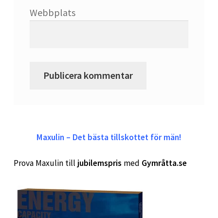
Säckhandskar : handskar för säckträning
Webbplats
SATS Fridhemsplan
SATS Odenplan
SATS Regeringsgatan
SATS Signalfabriken
Maxulin – Det bästa tillskottet för män!
Prova Maxulin till
jubilemspris
med
Gymråtta.se
SATS SoFo
SATS Spårvagnshallarna