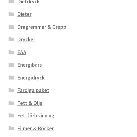
Dietdryck
Dieter
Dragremmar & Grepp
Drycker
EAA
Energibars
Energidryck
Färdiga paket
Fett & Olja
Fettförbränning
Filmer & Böcker