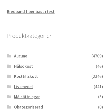
Bredband fiber bäst i test
Styrkelyft
T8 Testobalance: En Nyckel till Mäns Hälsa
Produktkategorier
och Energi
Testosterontillskott
Aucune
(4709)
Hälsokost
(46)
Till kassan
Kosttillskott
(2346)
Livsmedel
(441)
Träningspulver
Målsättningar
(3)
Varukorg
Okategoriserad
(0)