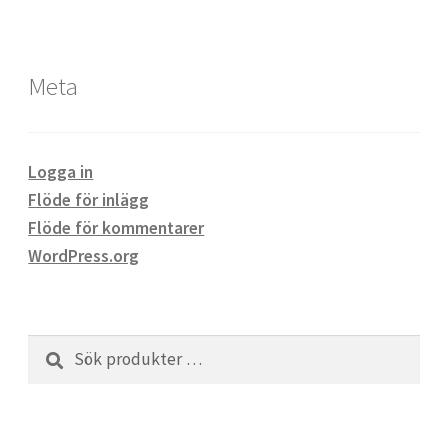
Meta
Logga in
Flöde för inlägg
Flöde för kommentarer
WordPress.org
Sök
Sök
efter: