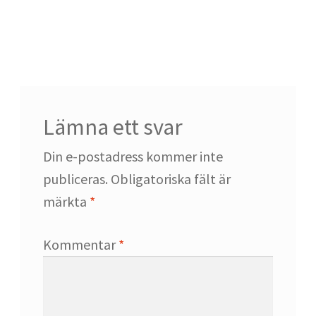
Exhale Gym
Flex Repair
Gymmet Stockholm
Lämna ett svar
Hur väljer jag gym?
Din e-postadress kommer inte
publiceras.
Obligatoriska fält är
Kost
märkta
*
Kreatin
Kommentar
*
Marklyft – en komplett guide till teknik,
träning och utrustning