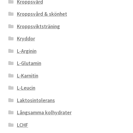
Kroppsvård
Kroppsvård & skönhet
Kroppsviktsträning
Kryddor
L-Arginin
L-Glutamin
L-Karnitin
L-Leucin
Laktosintolerans
Långsamma kolhydrater
LCHF