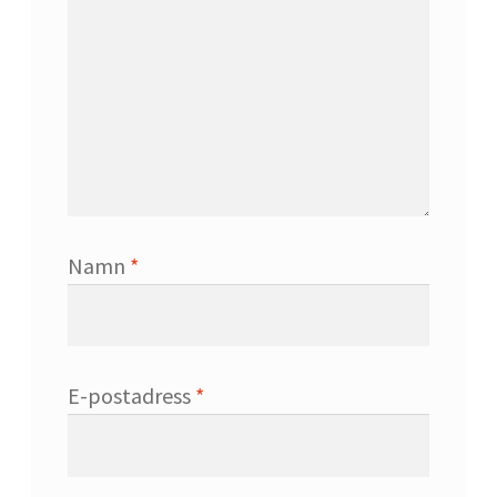
Maxulin
Mitt konto
Om
Namn
*
Proteinkällor
Proteinpulver för tjejer
E-postadress
*
Proteinpulver: Guide till bästa proteinpulvret