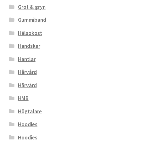
Gröt & gryn
Gummiband
Hälsokost
Handskar
Hantlar
Hårvård
Hårvård
HMB
Högtalare
Hoodies
Hoodies