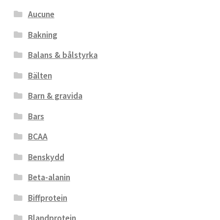
Aucune
Bakning
Balans & bålstyrka
Bälten
Barn & gravida
Bars
BCAA
Benskydd
Beta-alanin
Biffprotein
Blandprotein