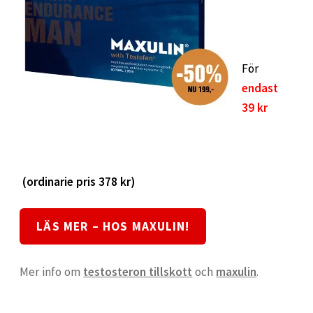
SATS Sportpalatset
För
SATS Stureplan
endast
39 kr
SATS Sveavägen
Sleep Repair
(ordinarie pris 378 kr)
Smolov Jr – träningsprogram
LÄS MER – HOS MAXULIN!
STK – Sundbybergs Tyngdlyftningsklubb
Mer info om
testosteron tillskott
och
maxulin
.
Stronglifts 5×5